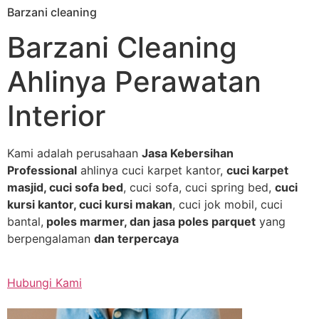
Barzani cleaning
Skip
to
Barzani Cleaning
content
Ahlinya Perawatan
Interior
Kami adalah perusahaan
Jasa Kebersihan
Professional
ahlinya cuci karpet kantor,
cuci karpet
masjid, cuci sofa bed
, cuci sofa, cuci spring bed,
cuci
kursi kantor, cuci kursi makan
, cuci jok mobil, cuci
bantal,
poles marmer, dan jasa poles parquet
yang
berpengalaman
dan terpercaya
Hubungi Kami