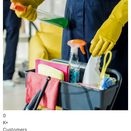
0
K+
Customers