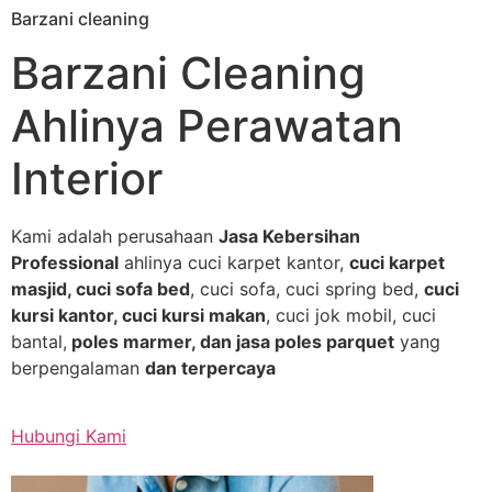
Barzani cleaning
Skip
to
Barzani Cleaning
content
Ahlinya Perawatan
Interior
Kami adalah perusahaan
Jasa Kebersihan
Professional
ahlinya cuci karpet kantor,
cuci karpet
masjid, cuci sofa bed
, cuci sofa, cuci spring bed,
cuci
kursi kantor, cuci kursi makan
, cuci jok mobil, cuci
bantal,
poles marmer, dan jasa poles parquet
yang
berpengalaman
dan terpercaya
Hubungi Kami