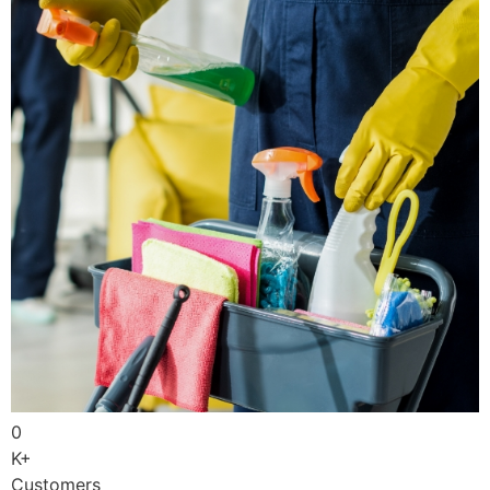
0
K+
Customers