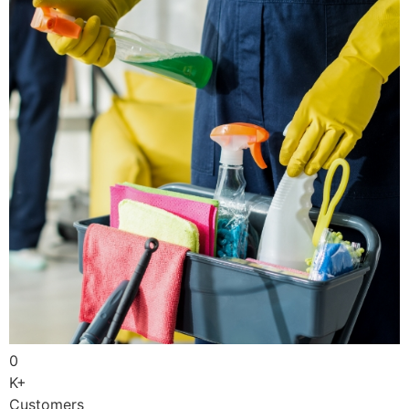
0
K+
Customers