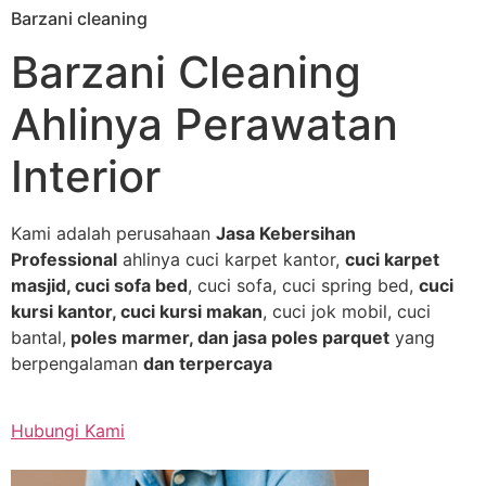
Barzani cleaning
Skip
to
Barzani Cleaning
content
Ahlinya Perawatan
Interior
Kami adalah perusahaan
Jasa Kebersihan
Professional
ahlinya cuci karpet kantor,
cuci karpet
masjid, cuci sofa bed
, cuci sofa, cuci spring bed,
cuci
kursi kantor, cuci kursi makan
, cuci jok mobil, cuci
bantal,
poles marmer, dan jasa poles parquet
yang
berpengalaman
dan terpercaya
Hubungi Kami