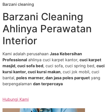
Barzani cleaning
Skip
to
Barzani Cleaning
content
Ahlinya Perawatan
Interior
Kami adalah perusahaan
Jasa Kebersihan
Professional
ahlinya cuci karpet kantor,
cuci karpet
masjid, cuci sofa bed
, cuci sofa, cuci spring bed,
cuci
kursi kantor, cuci kursi makan
, cuci jok mobil, cuci
bantal,
poles marmer, dan jasa poles parquet
yang
berpengalaman
dan terpercaya
Hubungi Kami