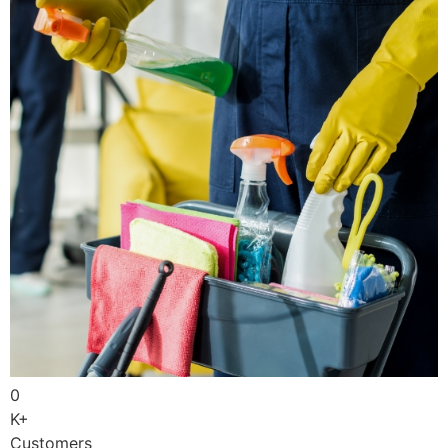
0
K+
Customers