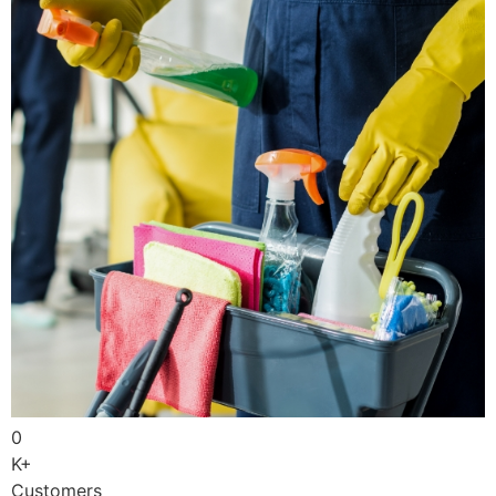
0
K+
Customers