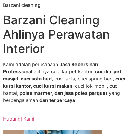
Barzani cleaning
Skip
to
Barzani Cleaning
content
Ahlinya Perawatan
Interior
Kami adalah perusahaan
Jasa Kebersihan
Professional
ahlinya cuci karpet kantor,
cuci karpet
masjid, cuci sofa bed
, cuci sofa, cuci spring bed,
cuci
kursi kantor, cuci kursi makan
, cuci jok mobil, cuci
bantal,
poles marmer, dan jasa poles parquet
yang
berpengalaman
dan terpercaya
Hubungi Kami