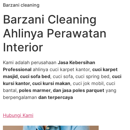
Barzani cleaning
Skip
to
Barzani Cleaning
content
Ahlinya Perawatan
Interior
Kami adalah perusahaan
Jasa Kebersihan
Professional
ahlinya cuci karpet kantor,
cuci karpet
masjid, cuci sofa bed
, cuci sofa, cuci spring bed,
cuci
kursi kantor, cuci kursi makan
, cuci jok mobil, cuci
bantal,
poles marmer, dan jasa poles parquet
yang
berpengalaman
dan terpercaya
Hubungi Kami