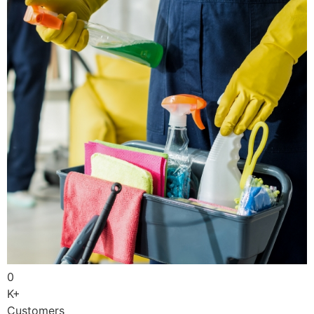
0
K+
Customers