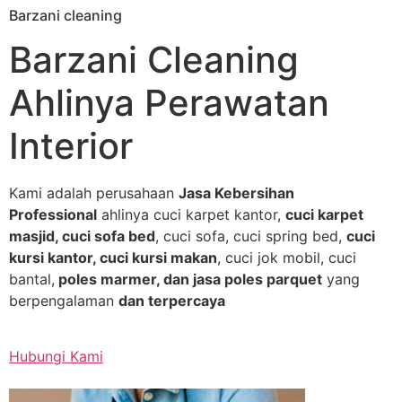
Barzani cleaning
Skip
to
Barzani Cleaning
content
Ahlinya Perawatan
Interior
Kami adalah perusahaan
Jasa Kebersihan
Professional
ahlinya cuci karpet kantor,
cuci karpet
masjid, cuci sofa bed
, cuci sofa, cuci spring bed,
cuci
kursi kantor, cuci kursi makan
, cuci jok mobil, cuci
bantal,
poles marmer, dan jasa poles parquet
yang
berpengalaman
dan terpercaya
Hubungi Kami