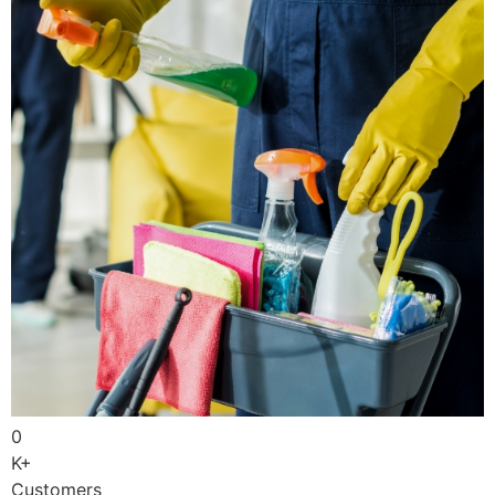
0
K+
Customers