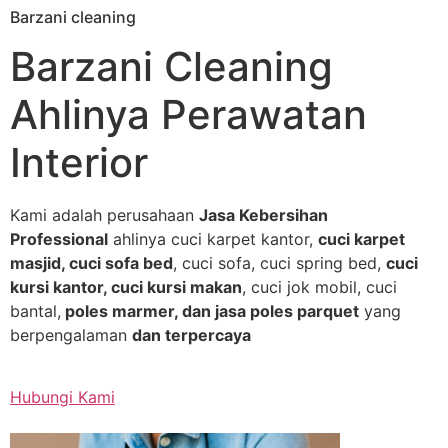
Barzani cleaning
Skip
to
Barzani Cleaning
content
Ahlinya Perawatan
Interior
Kami adalah perusahaan
Jasa Kebersihan
Professional
ahlinya cuci karpet kantor,
cuci karpet
masjid, cuci sofa bed
, cuci sofa, cuci spring bed,
cuci
kursi kantor, cuci kursi makan
, cuci jok mobil, cuci
bantal,
poles marmer, dan jasa poles parquet
yang
berpengalaman
dan terpercaya
Hubungi Kami