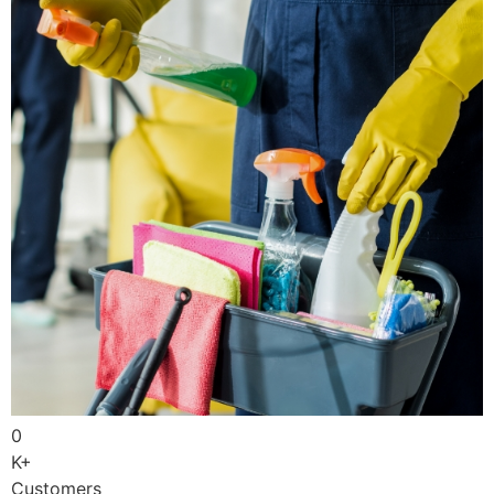
0
K+
Customers