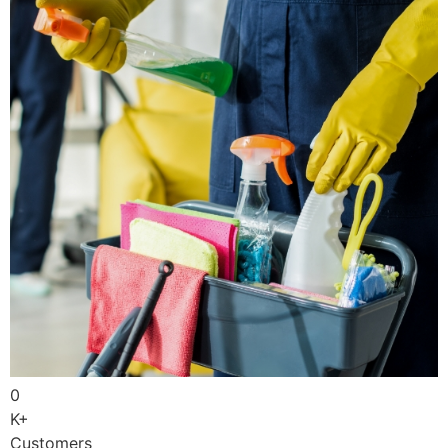
0
K+
Customers