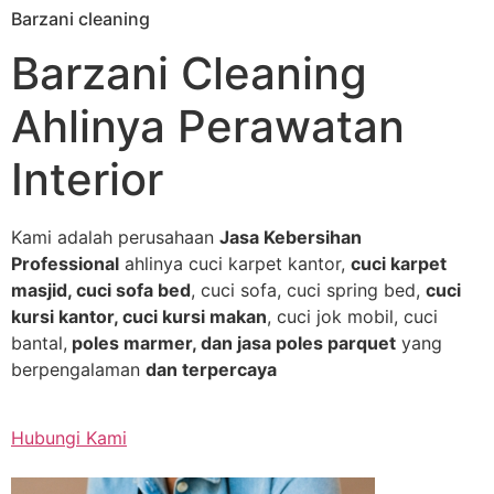
Barzani cleaning
Skip
to
Barzani Cleaning
content
Ahlinya Perawatan
Interior
Kami adalah perusahaan
Jasa Kebersihan
Professional
ahlinya cuci karpet kantor,
cuci karpet
masjid, cuci sofa bed
, cuci sofa, cuci spring bed,
cuci
kursi kantor, cuci kursi makan
, cuci jok mobil, cuci
bantal,
poles marmer, dan jasa poles parquet
yang
berpengalaman
dan terpercaya
Hubungi Kami