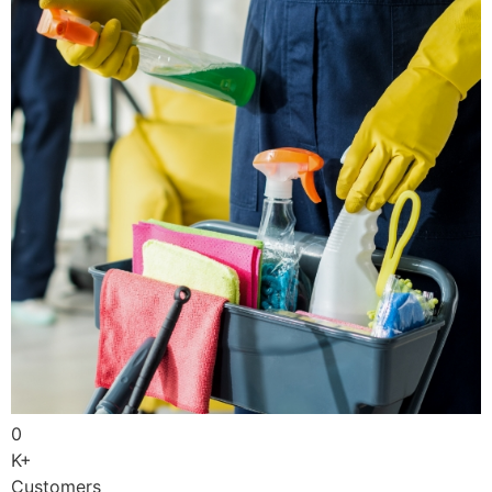
0
K+
Customers