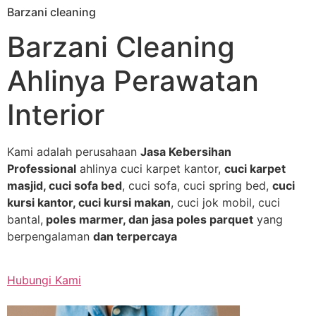
Barzani cleaning
Skip
to
Barzani Cleaning
content
Ahlinya Perawatan
Interior
Kami adalah perusahaan
Jasa Kebersihan
Professional
ahlinya cuci karpet kantor,
cuci karpet
masjid, cuci sofa bed
, cuci sofa, cuci spring bed,
cuci
kursi kantor, cuci kursi makan
, cuci jok mobil, cuci
bantal,
poles marmer, dan jasa poles parquet
yang
berpengalaman
dan terpercaya
Hubungi Kami