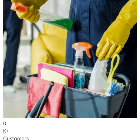
0
K+
Customers