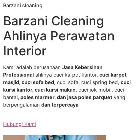
Barzani cleaning
Skip
to
Barzani Cleaning
content
Ahlinya Perawatan
Interior
Kami adalah perusahaan
Jasa Kebersihan
Professional
ahlinya cuci karpet kantor,
cuci karpet
masjid, cuci sofa bed
, cuci sofa, cuci spring bed,
cuci
kursi kantor, cuci kursi makan
, cuci jok mobil, cuci
bantal,
poles marmer, dan jasa poles parquet
yang
berpengalaman
dan terpercaya
Hubungi Kami