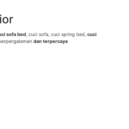
ior
uci sofa bed
, cuci sofa, cuci spring bed,
cuci
berpengalaman
dan terpercaya