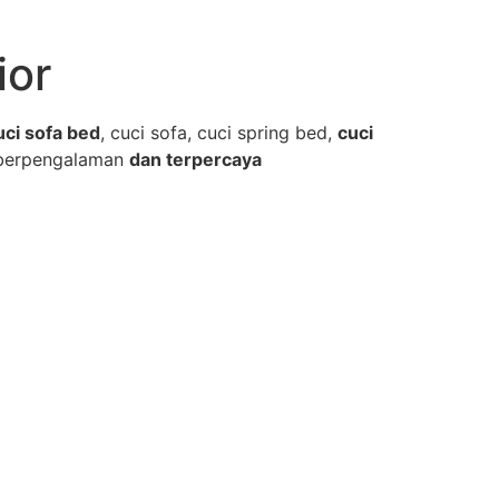
ior
uci sofa bed
, cuci sofa, cuci spring bed,
cuci
berpengalaman
dan terpercaya