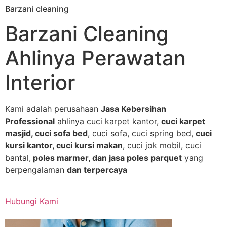
Barzani cleaning
Skip
to
Barzani Cleaning
content
Ahlinya Perawatan
Interior
Kami adalah perusahaan
Jasa Kebersihan
Professional
ahlinya cuci karpet kantor,
cuci karpet
masjid, cuci sofa bed
, cuci sofa, cuci spring bed,
cuci
kursi kantor, cuci kursi makan
, cuci jok mobil, cuci
bantal,
poles marmer, dan jasa poles parquet
yang
berpengalaman
dan terpercaya
Hubungi Kami