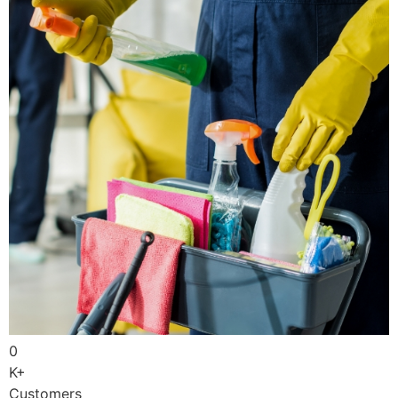
0
K+
Customers