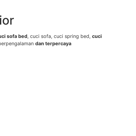
ior
uci sofa bed
, cuci sofa, cuci spring bed,
cuci
berpengalaman
dan terpercaya