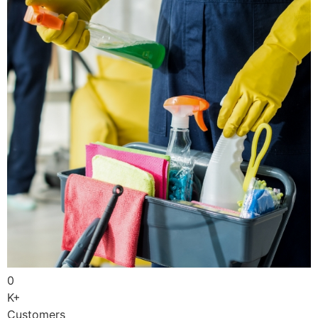
0
K+
Customers