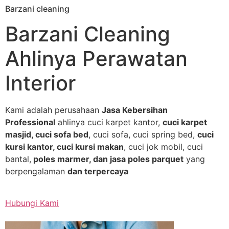
Barzani cleaning
Skip
to
Barzani Cleaning
content
Ahlinya Perawatan
Interior
Kami adalah perusahaan
Jasa Kebersihan
Professional
ahlinya cuci karpet kantor,
cuci karpet
masjid, cuci sofa bed
, cuci sofa, cuci spring bed,
cuci
kursi kantor, cuci kursi makan
, cuci jok mobil, cuci
bantal,
poles marmer, dan jasa poles parquet
yang
berpengalaman
dan terpercaya
Hubungi Kami