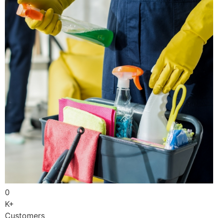
0
K+
Customers