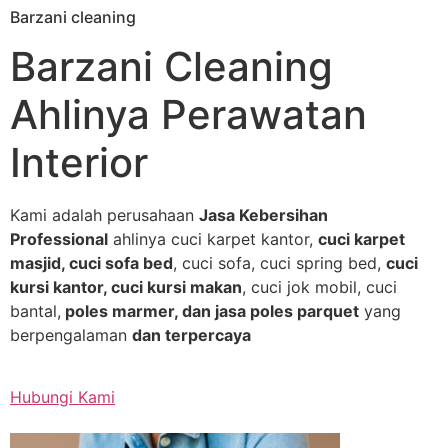
Barzani cleaning
Skip
to
Barzani Cleaning
content
Ahlinya Perawatan
Interior
Kami adalah perusahaan
Jasa Kebersihan
Professional
ahlinya cuci karpet kantor,
cuci karpet
masjid, cuci sofa bed
, cuci sofa, cuci spring bed,
cuci
kursi kantor, cuci kursi makan
, cuci jok mobil, cuci
bantal,
poles marmer, dan jasa poles parquet
yang
berpengalaman
dan terpercaya
Hubungi Kami