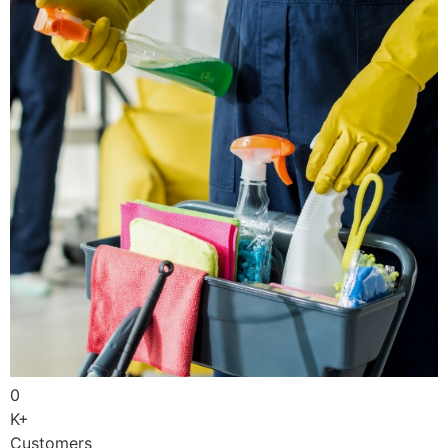
0
K+
Customers