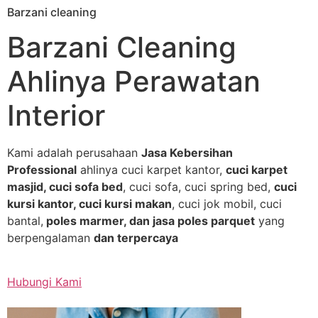
Barzani cleaning
Skip
to
Barzani Cleaning
content
Ahlinya Perawatan
Interior
Kami adalah perusahaan
Jasa Kebersihan
Professional
ahlinya cuci karpet kantor,
cuci karpet
masjid, cuci sofa bed
, cuci sofa, cuci spring bed,
cuci
kursi kantor, cuci kursi makan
, cuci jok mobil, cuci
bantal,
poles marmer, dan jasa poles parquet
yang
berpengalaman
dan terpercaya
Hubungi Kami