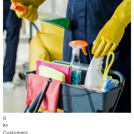
0
K+
Customers