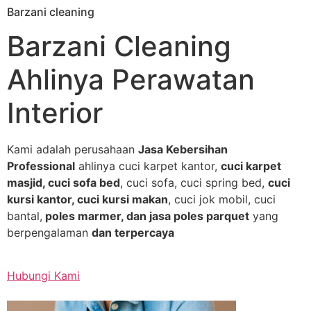
Barzani cleaning
Skip
to
Barzani Cleaning
content
Ahlinya Perawatan
Interior
Kami adalah perusahaan
Jasa Kebersihan
Professional
ahlinya cuci karpet kantor,
cuci karpet
masjid, cuci sofa bed
, cuci sofa, cuci spring bed,
cuci
kursi kantor, cuci kursi makan
, cuci jok mobil, cuci
bantal,
poles marmer, dan jasa poles parquet
yang
berpengalaman
dan terpercaya
Hubungi Kami