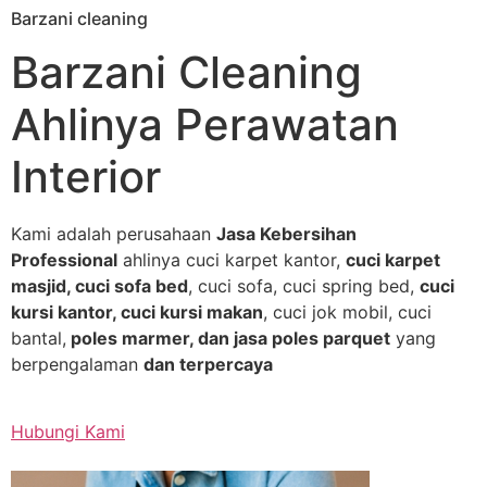
Barzani cleaning
Skip
to
Barzani Cleaning
content
Ahlinya Perawatan
Interior
Kami adalah perusahaan
Jasa Kebersihan
Professional
ahlinya cuci karpet kantor,
cuci karpet
masjid, cuci sofa bed
, cuci sofa, cuci spring bed,
cuci
kursi kantor, cuci kursi makan
, cuci jok mobil, cuci
bantal,
poles marmer, dan jasa poles parquet
yang
berpengalaman
dan terpercaya
Hubungi Kami