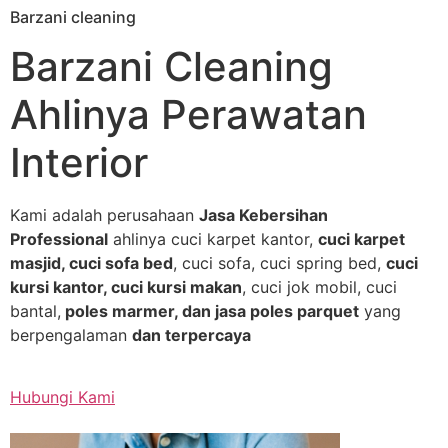
Barzani cleaning
Skip
to
Barzani Cleaning
content
Ahlinya Perawatan
Interior
Kami adalah perusahaan
Jasa Kebersihan
Professional
ahlinya cuci karpet kantor,
cuci karpet
masjid, cuci sofa bed
, cuci sofa, cuci spring bed,
cuci
kursi kantor, cuci kursi makan
, cuci jok mobil, cuci
bantal,
poles marmer, dan jasa poles parquet
yang
berpengalaman
dan terpercaya
Hubungi Kami