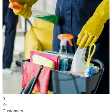
0
K+
Customers