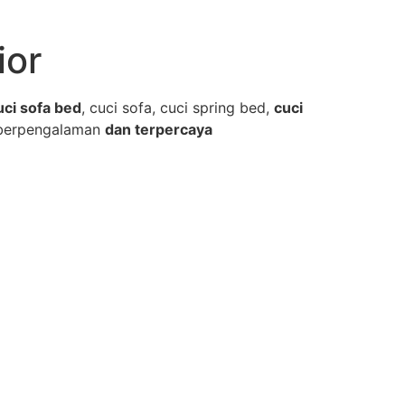
ior
uci sofa bed
, cuci sofa, cuci spring bed,
cuci
berpengalaman
dan terpercaya