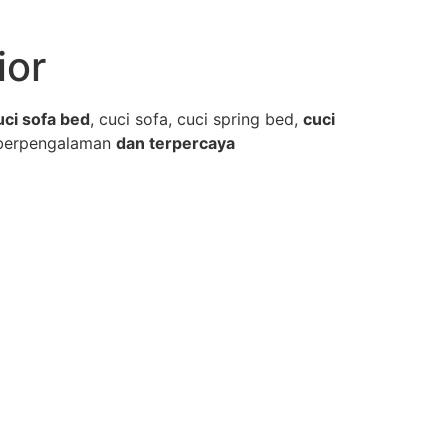
ior
uci sofa bed
, cuci sofa, cuci spring bed,
cuci
berpengalaman
dan terpercaya