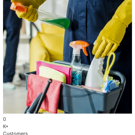
0
K+
Customers