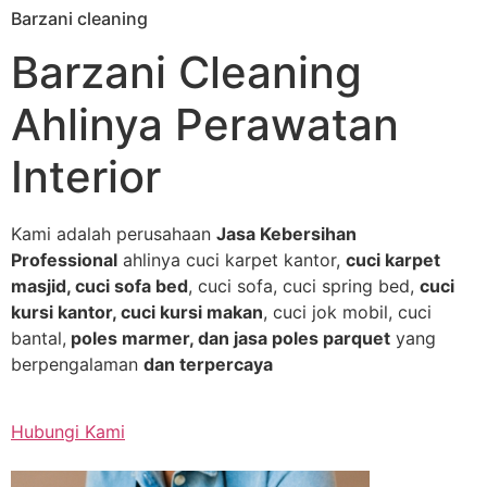
Barzani cleaning
Skip
to
Barzani Cleaning
content
Ahlinya Perawatan
Interior
Kami adalah perusahaan
Jasa Kebersihan
Professional
ahlinya cuci karpet kantor,
cuci karpet
masjid, cuci sofa bed
, cuci sofa, cuci spring bed,
cuci
kursi kantor, cuci kursi makan
, cuci jok mobil, cuci
bantal,
poles marmer, dan jasa poles parquet
yang
berpengalaman
dan terpercaya
Hubungi Kami