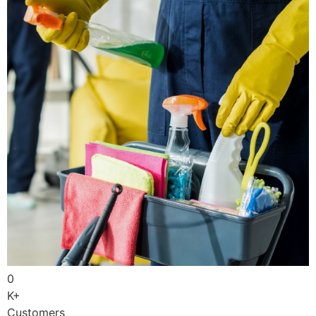
0
K+
Customers