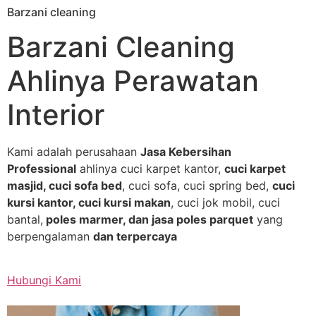
Barzani cleaning
Skip
to
Barzani Cleaning
content
Ahlinya Perawatan
Interior
Kami adalah perusahaan
Jasa Kebersihan
Professional
ahlinya cuci karpet kantor,
cuci karpet
masjid, cuci sofa bed
, cuci sofa, cuci spring bed,
cuci
kursi kantor, cuci kursi makan
, cuci jok mobil, cuci
bantal,
poles marmer, dan jasa poles parquet
yang
berpengalaman
dan terpercaya
Hubungi Kami