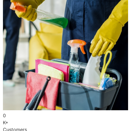
0
K+
Customers