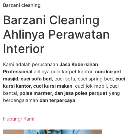
Barzani cleaning
Skip
to
Barzani Cleaning
content
Ahlinya Perawatan
Interior
Kami adalah perusahaan
Jasa Kebersihan
Professional
ahlinya cuci karpet kantor,
cuci karpet
masjid, cuci sofa bed
, cuci sofa, cuci spring bed,
cuci
kursi kantor, cuci kursi makan
, cuci jok mobil, cuci
bantal,
poles marmer, dan jasa poles parquet
yang
berpengalaman
dan terpercaya
Hubungi Kami