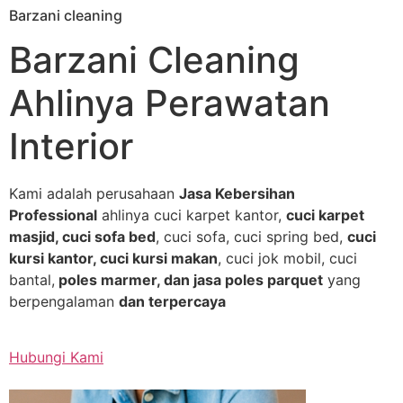
Barzani cleaning
Skip
to
Barzani Cleaning
content
Ahlinya Perawatan
Interior
Kami adalah perusahaan
Jasa Kebersihan
Professional
ahlinya cuci karpet kantor,
cuci karpet
masjid, cuci sofa bed
, cuci sofa, cuci spring bed,
cuci
kursi kantor, cuci kursi makan
, cuci jok mobil, cuci
bantal,
poles marmer, dan jasa poles parquet
yang
berpengalaman
dan terpercaya
Hubungi Kami