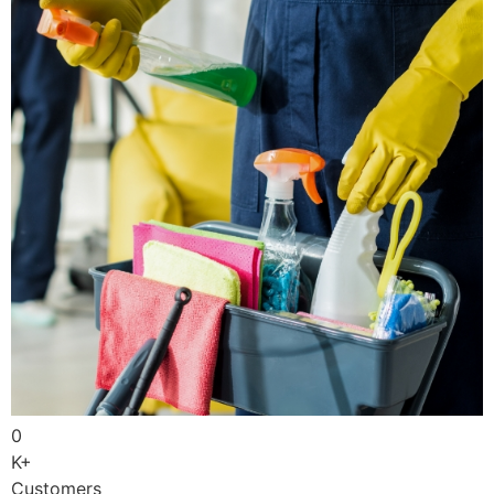
0
K+
Customers