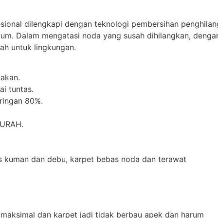
esional dilengkapi dengan teknologi pembersihan penghilan
mum. Dalam mengatasi noda yang susah dihilangkan, denga
h untuk lingkungan.
akan.
i tuntas.
iringan 80%.
MURAH.
as kuman dan debu, karpet bebas noda dan terawat
 maksimal dan karpet jadi tidak berbau apek dan harum