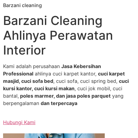
Barzani cleaning
Skip
to
Barzani Cleaning
content
Ahlinya Perawatan
Interior
Kami adalah perusahaan
Jasa Kebersihan
Professional
ahlinya cuci karpet kantor,
cuci karpet
masjid, cuci sofa bed
, cuci sofa, cuci spring bed,
cuci
kursi kantor, cuci kursi makan
, cuci jok mobil, cuci
bantal,
poles marmer, dan jasa poles parquet
yang
berpengalaman
dan terpercaya
Hubungi Kami