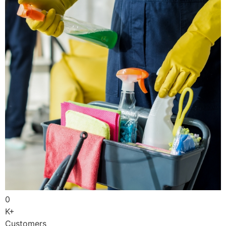
0
K+
Customers