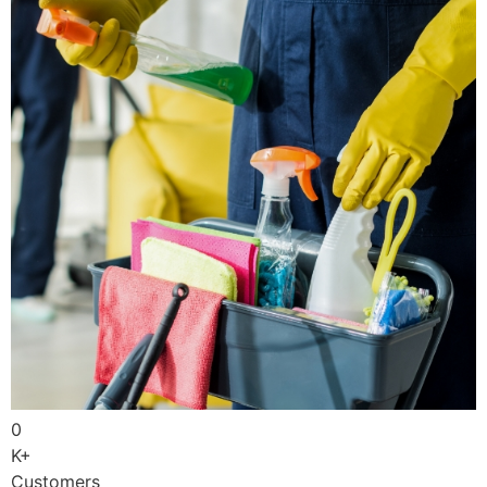
0
K+
Customers