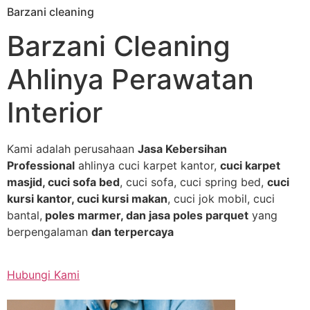
Barzani cleaning
Skip
to
Barzani Cleaning
content
Ahlinya Perawatan
Interior
Kami adalah perusahaan
Jasa Kebersihan
Professional
ahlinya cuci karpet kantor,
cuci karpet
masjid, cuci sofa bed
, cuci sofa, cuci spring bed,
cuci
kursi kantor, cuci kursi makan
, cuci jok mobil, cuci
bantal,
poles marmer, dan jasa poles parquet
yang
berpengalaman
dan terpercaya
Hubungi Kami