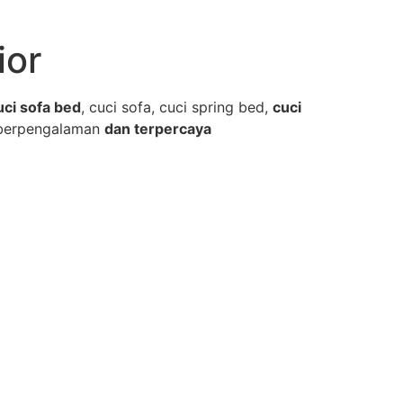
ior
uci sofa bed
, cuci sofa, cuci spring bed,
cuci
berpengalaman
dan terpercaya