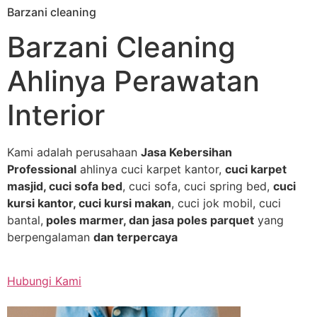
Barzani cleaning
Skip
to
Barzani Cleaning
content
Ahlinya Perawatan
Interior
Kami adalah perusahaan
Jasa Kebersihan
Professional
ahlinya cuci karpet kantor,
cuci karpet
masjid, cuci sofa bed
, cuci sofa, cuci spring bed,
cuci
kursi kantor, cuci kursi makan
, cuci jok mobil, cuci
bantal,
poles marmer, dan jasa poles parquet
yang
berpengalaman
dan terpercaya
Hubungi Kami