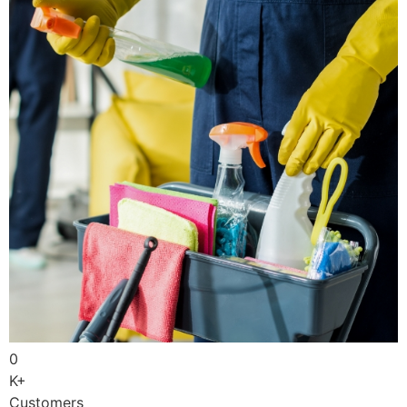
0
K+
Customers