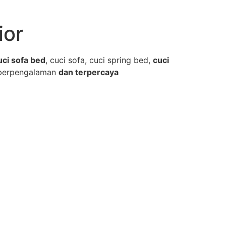
ior
uci sofa bed
, cuci sofa, cuci spring bed,
cuci
berpengalaman
dan terpercaya