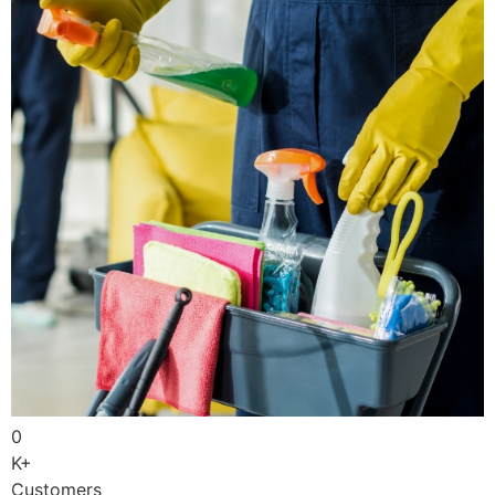
0
K+
Customers