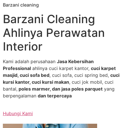
Barzani cleaning
Skip
to
Barzani Cleaning
content
Ahlinya Perawatan
Interior
Kami adalah perusahaan
Jasa Kebersihan
Professional
ahlinya cuci karpet kantor,
cuci karpet
masjid, cuci sofa bed
, cuci sofa, cuci spring bed,
cuci
kursi kantor, cuci kursi makan
, cuci jok mobil, cuci
bantal,
poles marmer, dan jasa poles parquet
yang
berpengalaman
dan terpercaya
Hubungi Kami