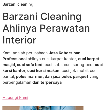
Barzani cleaning
Skip
to
Barzani Cleaning
content
Ahlinya Perawatan
Interior
Kami adalah perusahaan
Jasa Kebersihan
Professional
ahlinya cuci karpet kantor,
cuci karpet
masjid, cuci sofa bed
, cuci sofa, cuci spring bed,
cuci
kursi kantor, cuci kursi makan
, cuci jok mobil, cuci
bantal,
poles marmer, dan jasa poles parquet
yang
berpengalaman
dan terpercaya
Hubungi Kami