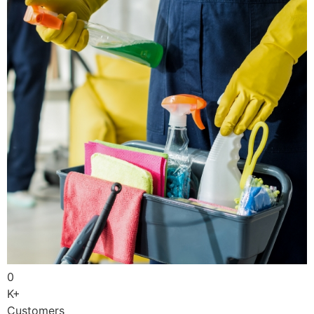
0
K+
Customers