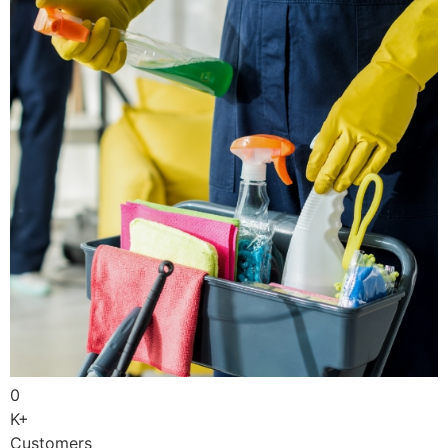
0
K+
Customers