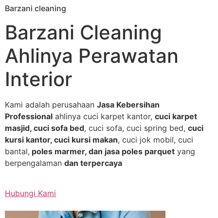
Barzani cleaning
Skip
to
Barzani Cleaning
content
Ahlinya Perawatan
Interior
Kami adalah perusahaan
Jasa Kebersihan
Professional
ahlinya cuci karpet kantor,
cuci karpet
masjid, cuci sofa bed
, cuci sofa, cuci spring bed,
cuci
kursi kantor, cuci kursi makan
, cuci jok mobil, cuci
bantal,
poles marmer, dan jasa poles parquet
yang
berpengalaman
dan terpercaya
Hubungi Kami