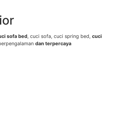
ior
uci sofa bed
, cuci sofa, cuci spring bed,
cuci
berpengalaman
dan terpercaya