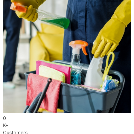
0
K+
Customers