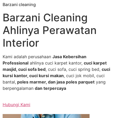
Barzani cleaning
Skip
to
Barzani Cleaning
content
Ahlinya Perawatan
Interior
Kami adalah perusahaan
Jasa Kebersihan
Professional
ahlinya cuci karpet kantor,
cuci karpet
masjid, cuci sofa bed
, cuci sofa, cuci spring bed,
cuci
kursi kantor, cuci kursi makan
, cuci jok mobil, cuci
bantal,
poles marmer, dan jasa poles parquet
yang
berpengalaman
dan terpercaya
Hubungi Kami