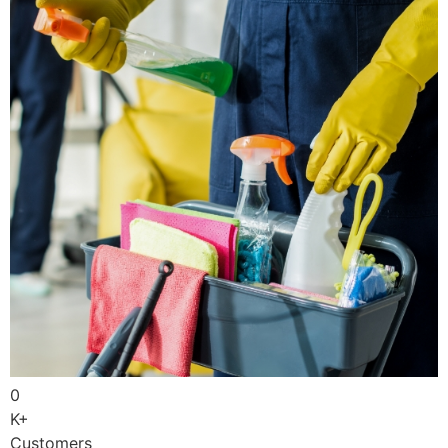
0
K+
Customers