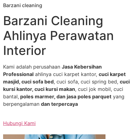
Barzani cleaning
Skip
to
Barzani Cleaning
content
Ahlinya Perawatan
Interior
Kami adalah perusahaan
Jasa Kebersihan
Professional
ahlinya cuci karpet kantor,
cuci karpet
masjid, cuci sofa bed
, cuci sofa, cuci spring bed,
cuci
kursi kantor, cuci kursi makan
, cuci jok mobil, cuci
bantal,
poles marmer, dan jasa poles parquet
yang
berpengalaman
dan terpercaya
Hubungi Kami