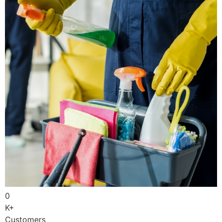
0
K+
Customers