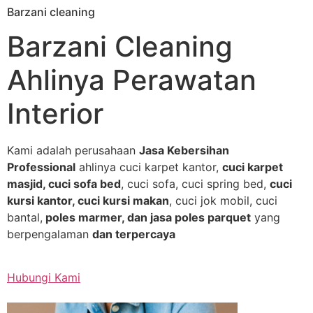
Barzani cleaning
Skip
to
Barzani Cleaning
content
Ahlinya Perawatan
Interior
Kami adalah perusahaan
Jasa Kebersihan
Professional
ahlinya cuci karpet kantor,
cuci karpet
masjid, cuci sofa bed
, cuci sofa, cuci spring bed,
cuci
kursi kantor, cuci kursi makan
, cuci jok mobil, cuci
bantal,
poles marmer, dan jasa poles parquet
yang
berpengalaman
dan terpercaya
Hubungi Kami