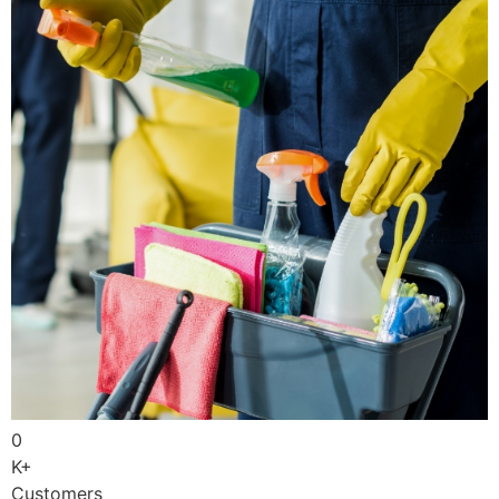
0
K+
Customers