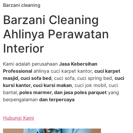
Barzani cleaning
Skip
to
Barzani Cleaning
content
Ahlinya Perawatan
Interior
Kami adalah perusahaan
Jasa Kebersihan
Professional
ahlinya cuci karpet kantor,
cuci karpet
masjid, cuci sofa bed
, cuci sofa, cuci spring bed,
cuci
kursi kantor, cuci kursi makan
, cuci jok mobil, cuci
bantal,
poles marmer, dan jasa poles parquet
yang
berpengalaman
dan terpercaya
Hubungi Kami