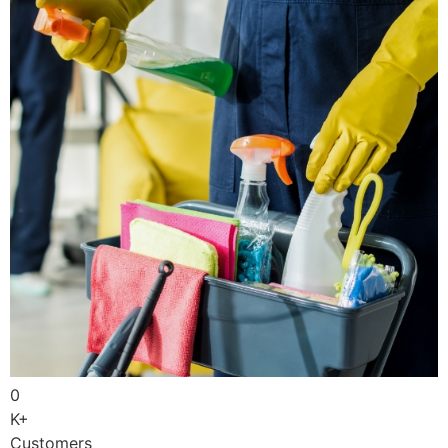
0
K+
Customers