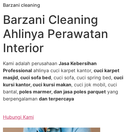
Barzani cleaning
Skip
to
Barzani Cleaning
content
Ahlinya Perawatan
Interior
Kami adalah perusahaan
Jasa Kebersihan
Professional
ahlinya cuci karpet kantor,
cuci karpet
masjid, cuci sofa bed
, cuci sofa, cuci spring bed,
cuci
kursi kantor, cuci kursi makan
, cuci jok mobil, cuci
bantal,
poles marmer, dan jasa poles parquet
yang
berpengalaman
dan terpercaya
Hubungi Kami