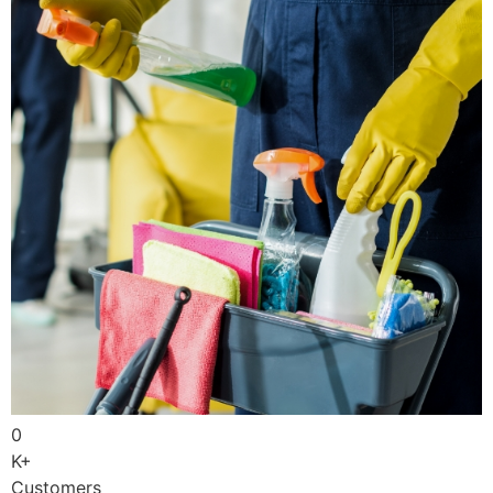
0
K+
Customers