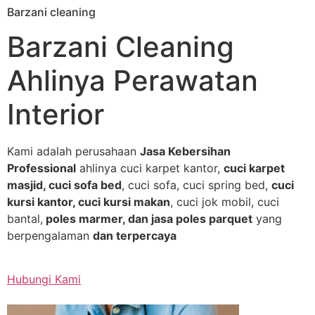
Barzani cleaning
Skip
to
Barzani Cleaning
content
Ahlinya Perawatan
Interior
Kami adalah perusahaan
Jasa Kebersihan
Professional
ahlinya cuci karpet kantor,
cuci karpet
masjid, cuci sofa bed
, cuci sofa, cuci spring bed,
cuci
kursi kantor, cuci kursi makan
, cuci jok mobil, cuci
bantal,
poles marmer, dan jasa poles parquet
yang
berpengalaman
dan terpercaya
Hubungi Kami