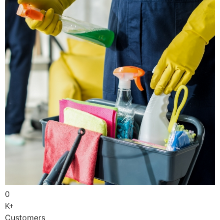
0
K+
Customers