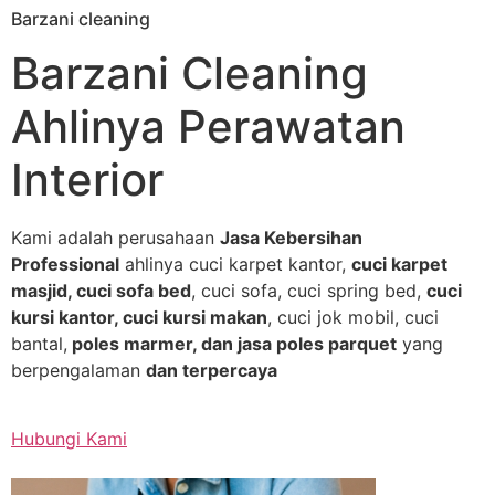
Barzani cleaning
Skip
to
Barzani Cleaning
content
Ahlinya Perawatan
Interior
Kami adalah perusahaan
Jasa Kebersihan
Professional
ahlinya cuci karpet kantor,
cuci karpet
masjid, cuci sofa bed
, cuci sofa, cuci spring bed,
cuci
kursi kantor, cuci kursi makan
, cuci jok mobil, cuci
bantal,
poles marmer, dan jasa poles parquet
yang
berpengalaman
dan terpercaya
Hubungi Kami