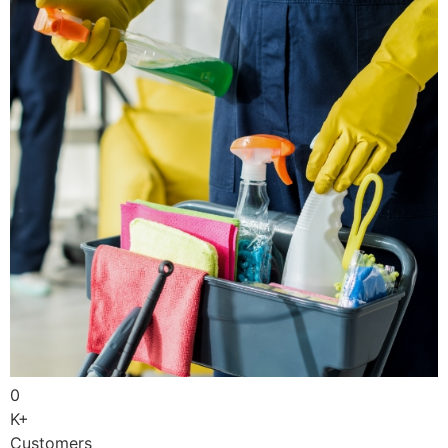
0
K+
Customers