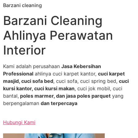
Barzani cleaning
Skip
to
Barzani Cleaning
content
Ahlinya Perawatan
Interior
Kami adalah perusahaan
Jasa Kebersihan
Professional
ahlinya cuci karpet kantor,
cuci karpet
masjid, cuci sofa bed
, cuci sofa, cuci spring bed,
cuci
kursi kantor, cuci kursi makan
, cuci jok mobil, cuci
bantal,
poles marmer, dan jasa poles parquet
yang
berpengalaman
dan terpercaya
Hubungi Kami