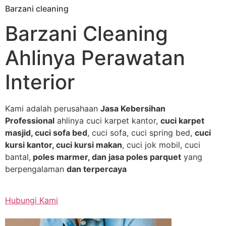
Barzani cleaning
Skip
to
Barzani Cleaning
content
Ahlinya Perawatan
Interior
Kami adalah perusahaan
Jasa Kebersihan
Professional
ahlinya cuci karpet kantor,
cuci karpet
masjid, cuci sofa bed
, cuci sofa, cuci spring bed,
cuci
kursi kantor, cuci kursi makan
, cuci jok mobil, cuci
bantal,
poles marmer, dan jasa poles parquet
yang
berpengalaman
dan terpercaya
Hubungi Kami