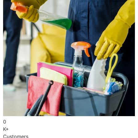
0
K+
Customers