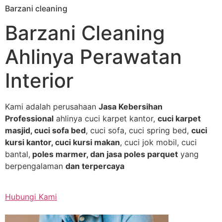
Barzani cleaning
Skip
to
Barzani Cleaning
content
Ahlinya Perawatan
Interior
Kami adalah perusahaan
Jasa Kebersihan
Professional
ahlinya cuci karpet kantor,
cuci karpet
masjid, cuci sofa bed
, cuci sofa, cuci spring bed,
cuci
kursi kantor, cuci kursi makan
, cuci jok mobil, cuci
bantal,
poles marmer, dan jasa poles parquet
yang
berpengalaman
dan terpercaya
Hubungi Kami