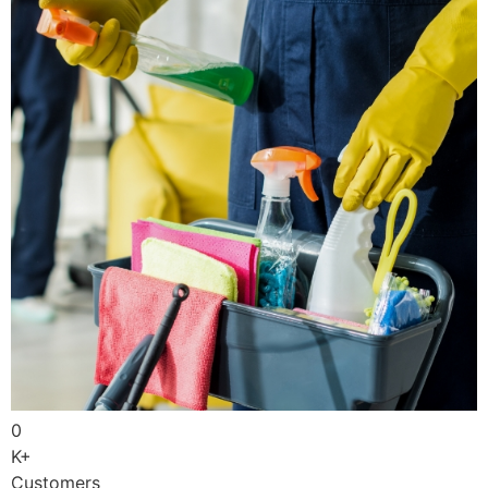
0
K+
Customers