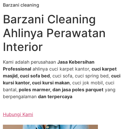
Barzani cleaning
Skip
to
Barzani Cleaning
content
Ahlinya Perawatan
Interior
Kami adalah perusahaan
Jasa Kebersihan
Professional
ahlinya cuci karpet kantor,
cuci karpet
masjid, cuci sofa bed
, cuci sofa, cuci spring bed,
cuci
kursi kantor, cuci kursi makan
, cuci jok mobil, cuci
bantal,
poles marmer, dan jasa poles parquet
yang
berpengalaman
dan terpercaya
Hubungi Kami