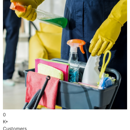
0
K+
Customers