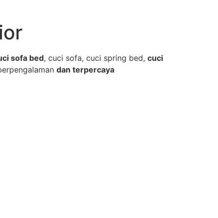
ior
uci sofa bed
, cuci sofa, cuci spring bed,
cuci
berpengalaman
dan terpercaya